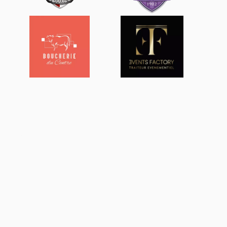
Du personnel de service peut être mis à votre disposition
pour vos fêtes et réceptions. Vous pouvez nous consulter
depuis la page de contact.
04 74 22 61 67
ZAC de la Cambuse - 681 rue du Revermont
01440 Viriat
Mentions Légales
Plan du site
Pym Réception © 2026
Sercopointweb :
Réalisation du site internet