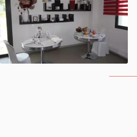
Votre réception, un
évènement d'exception
Pym Réception implanté depuis 1996 sur Bourg-en-
Bresse vous propose un choix de location de vaisselle,
mobilier, matériel de cuisine, nappage et personnel de
service.
Nous intervenons sur tout le département de l'Ain, ainsi
que sur le Jura, Saône et Loire, région Bugey et Lyonnaise,
voir plus en fonction de votre lieu de réception.