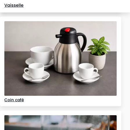
Vaisselle
Assiettes
Coin café