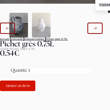
Vaisse
Accueil
Vaisselle
Indispensables
Pichet grès 0.75L
Pichet grès 0.75L
LOUER PICHET GRÈS 0.75L
0.54€
Quantité :
Ajouter au devis