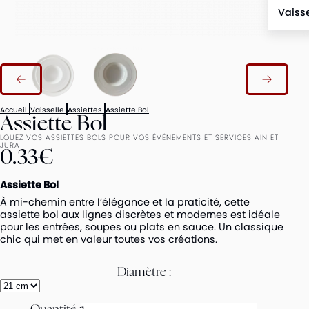
Vaisse
Accueil
Vaisselle
Assiettes
Assiette Bol
Assiette Bol
LOUEZ VOS ASSIETTES BOLS POUR VOS ÉVÉNEMENTS ET SERVICES AIN ET
JURA
0.33€
Assiette Bol
À mi-chemin entre l’élégance et la praticité, cette
assiette bol aux lignes discrètes et modernes est idéale
pour les entrées, soupes ou plats en sauce. Un classique
chic qui met en valeur toutes vos créations.
Diamètre :