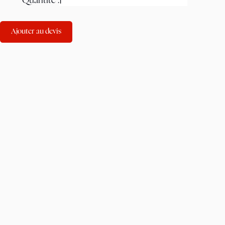
Quantité :
Ajouter au devis
Du personnel de service peut être mis à votre disposition
pour vos fêtes et réceptions. Vous pouvez nous consulter
depuis la page de contact.
04 74 22 61 67
ZAC de la Cambuse - 681 rue du Revermont
01440 Viriat
Mentions Légales
Plan du site