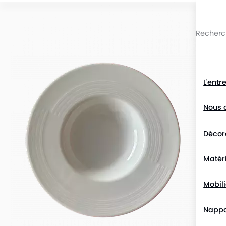
Passer au contenu du site
L'entr
Nous 
Décor
Matéri
Mobili
Napp