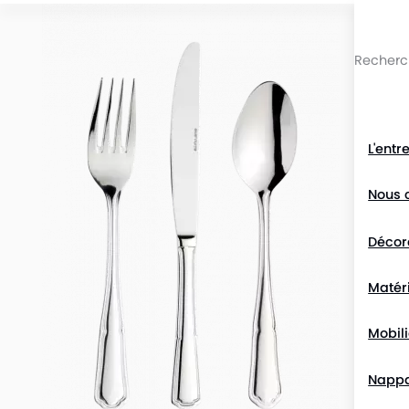
Passer au contenu du site
L'entr
Nous 
Décor
Matéri
Mobili
Napp