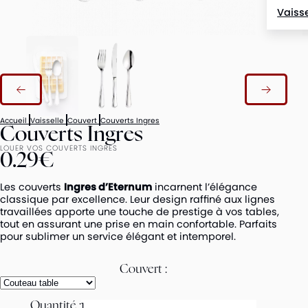
Vaisse
Accueil
Vaisselle
Couvert
Couverts Ingres
Couverts Ingres
LOUER VOS COUVERTS INGRES
0.29€
Les couverts
Ingres d’Eternum
incarnent l’élégance
classique par excellence. Leur design raffiné aux lignes
travaillées apporte une touche de prestige à vos tables,
tout en assurant une prise en main confortable. Parfaits
pour sublimer un service élégant et intemporel.
Couvert :
Quantité :