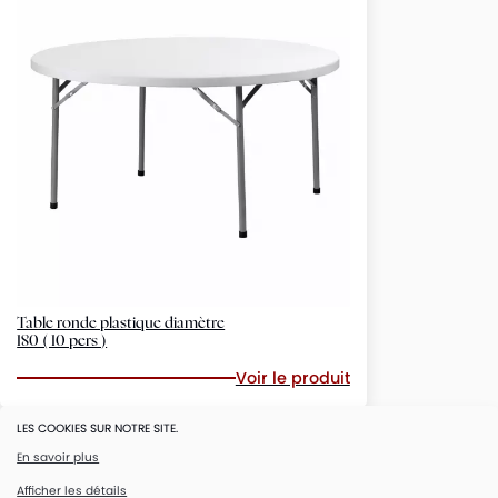
Table ronde plastique diamètre
180 ( 10 pers )
Voir le produit
LES COOKIES SUR NOTRE SITE.
Du personnel de service peut être mis à votre disposition
pour vos fêtes et réceptions. Vous pouvez nous consulter
En savoir plus
depuis la page de contact.
Afficher les détails