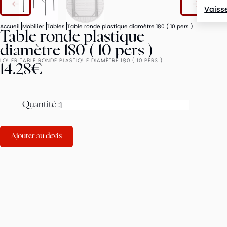
Vaisse
Accueil
Mobilier
Tables
Table ronde plastique diamètre 180 ( 10 pers )
Table ronde plastique
diamètre 180 ( 10 pers )
LOUER TABLE RONDE PLASTIQUE DIAMÈTRE 180 ( 10 PERS )
14.28€
Quantité :
Ajouter au devis