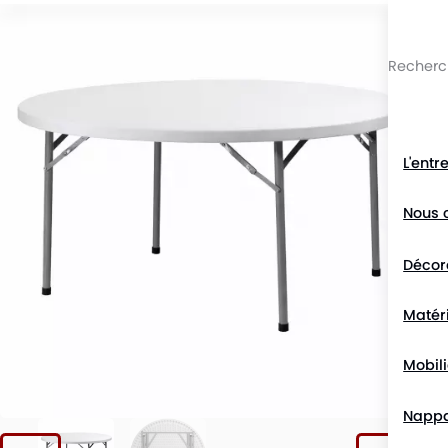
Passer au contenu du site
L'entr
Nous 
Décor
Matéri
Mobili
Napp